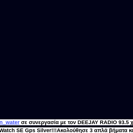
in_water
 σε συνεργασία με τον DEEJAY RADIO 93.5 χ
Watch SE Gps Silver!!!Ακολούθησε 3 απλά βήματα κ