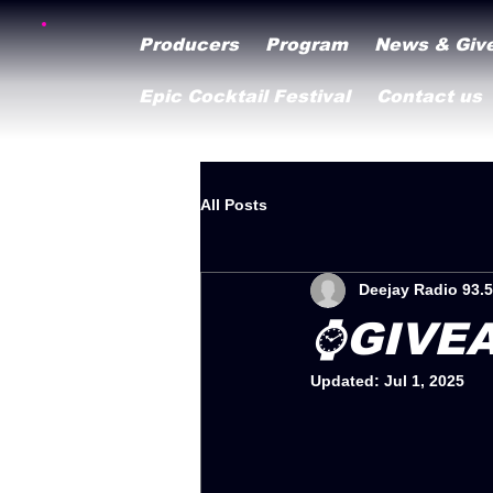
Producers
Program
News & Giv
Epic Cocktail Festival
Contact us
All Posts
Deejay Radio 93.5
⌚️GIVE
Updated:
Jul 1, 2025