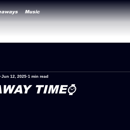
eaways
Music
Jun 12, 2025
1 min read
AWAY TIME⌚️