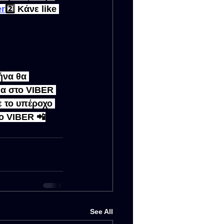
er
2️⃣ Κάνε like 
ήνα θα 
μα στο VIBER 
 το υπέροχο 
ο VIBER 📲
See All