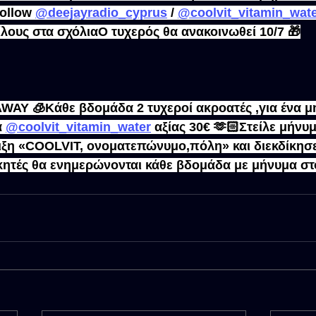
ollow 
@deejayradio_cyprus
 / 
@coolvit_vitamin_wat
φίλους στα σχόλιαΟ τυχερός θα ανακοινωθεί 10/7 🎁
WAY 🧊Κάθε βδομάδα 2 τυχεροί ακροατές ,για ένα μ
 
@coolvit_vitamin_water
 αξίας 30€ 🫶🏻Στείλε μήνυ
ειξη «COOLVIT, ονοματεπώνυμο,πόλη» και διεκδίκησε
ικητές θα ενημερώνονται κάθε βδομάδα με μήνυμα στ