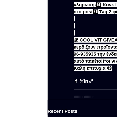
κλήρωση:1️⃣ Κάνε f
στο post3️⃣ Tag 2 
🧊 COOL VIT GIVEA
κερδίζουν προϊόντα
96-935935 την ένδ
αυτό πακέτο!!*οι ν
Καλή επιτυχία 😉
Recent Posts