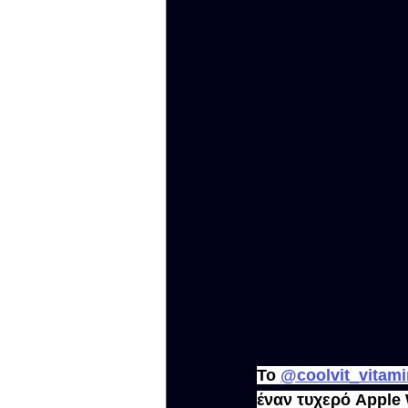
Το 
@coolvit_vitam
έναν τυχερό Apple 