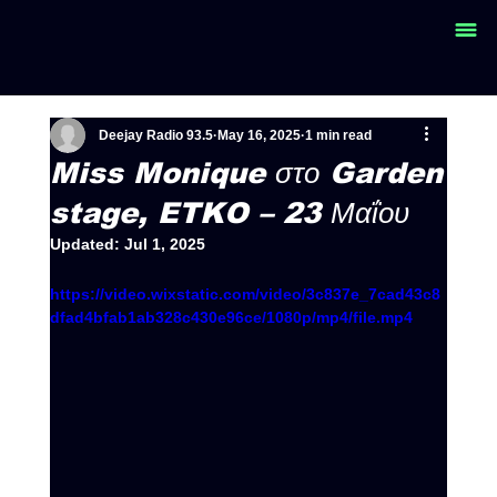
Deejay Radio 93.5
May 16, 2025
1 min read
Miss Monique στο Garden
stage, ETKO – 23 Μαΐου
Updated:
Jul 1, 2025
https://video.wixstatic.com/video/3c837e_7cad43c8
dfad4bfab1ab328c430e96ce/1080p/mp4/file.mp4