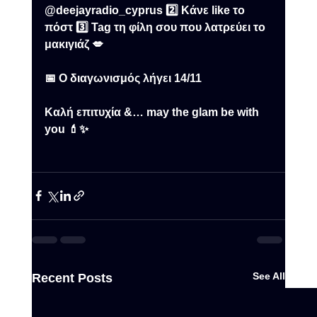
@deejayradio_cyprus 2️⃣ Κάνε like το 
πόστ 3️⃣ Tag τη φίλη σου που λατρεύει το 
μακιγιάζ 💋
📅 Ο διαγωνισμός λήγει 14/11
Καλή επιτυχία &… may the glam be with 
you 💄✨
See All
Recent Posts