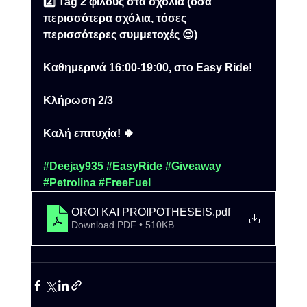
2️⃣ Tag 2 φίλους στα σχόλια (όσα 
περισσότερα σχόλια, τόσες 
περισσότερες συμμετοχές 😉)
Καθημερινά 16:00-19:00, στο Easy Ride!
Κλήρωση 2/3
Καλή επιτυχία! 🍀 
#Deejay935
#EasyRide
#Giveaway
#Petrolina
#FreeFuel
OROI KAI PROIPOTHESEIS
.pdf
Download PDF • 510KB