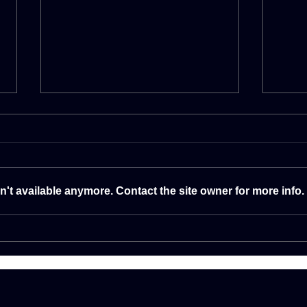
LIV
't available anymore. Contact the site owner for more info.
Summer Tour 2026 by
Deejay Radio 93.5