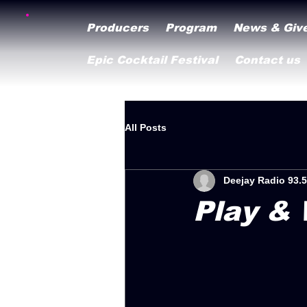
Producers
Program
News & Giv
Epic Cocktail Festival
Contact us
All Posts
Deejay Radio 93.5
Play &