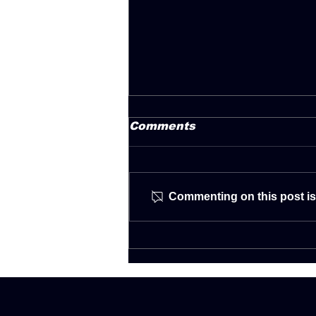
Comments
Commenting on this post isn
Το Deejay Radio 93.5 και
το
@global_college_nicosia
χαρίζουν 5 υποτροφίες αξίας
€3.500 η καθεμία! 🙌