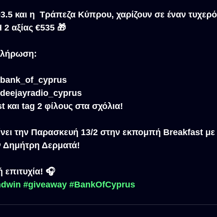
5 και η  Τράπεζα Κύπρου, χαρίζουν σε έναν τυχερό
 αξίας €535 🎁
 κλήρωση:
@bank_of_cyprus
@deejayradio_cyprus
t και tag 2 φίλους στα σχόλια!
νει την Παρασκευή 13/2 στην εκπομπή Breakfast με 
ν Δημήτρη Δερματά!
 επιτυχία! 🎧
ndwin
#giveaway
#BankOfCyprus