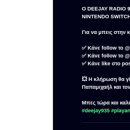
Ο DEEJAY RADIO 93.
NINTENDO SWITCH 2
Για να μπεις στην
✅ Κάνε follow το 
✅ Κάνε follow το 
✅ Κάνε like στο pos
💥 Η κλήρωση θα γί
Παπαμιχαήλ και το
Μπες τώρα και καλή
#deejay935
#playa