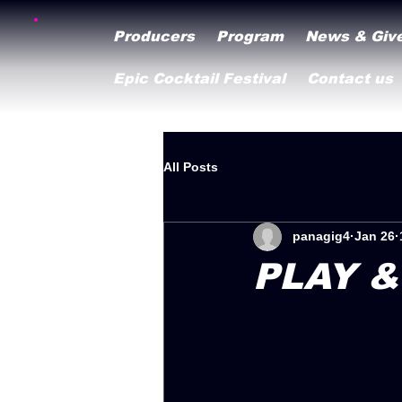
Producers
Program
News & Giv
Epic Cocktail Festival
Contact us
All Posts
panagig4
Jan 26
PLAY &