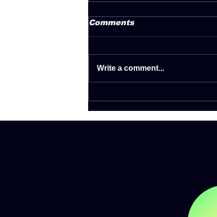
Comments
Write a comment...
Το Deejay Radio 93.5 και
το
@global_college_nicosia
χαρίζουν 5 υποτροφίες αξίας
€3.500 η καθεμία! 🙌