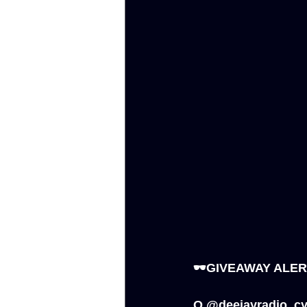
🕶️GIVEAWAY ALERT
Ο @deejayradio_cyp