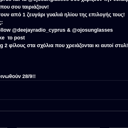
 που σου ταιριάζουν!
σουν από 1 ζευγάρι γυαλιά ηλίου της επιλογής τους!
ς:
        Follow @deejayradio_cyprus & @ojosunglasses
  Like  το post
       Tag 2 φίλους στα σχόλια που χρειάζονται κι αυτοί στυλ!
οινωθούν 28/9!!