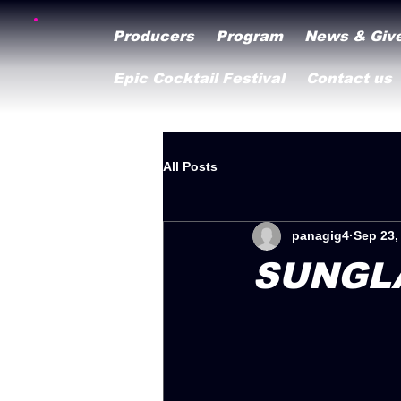
Producers
Program
News & Giv
Epic Cocktail Festival
Contact us
All Posts
panagig4
Sep 23,
SUNGL