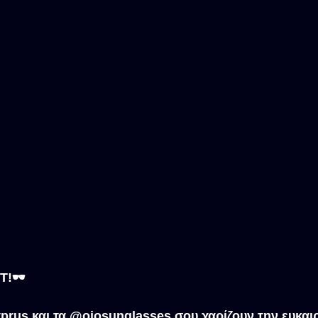
!🕶️
rus και τα @ojosunglasses σου χαρίζουν την ευκαιρ